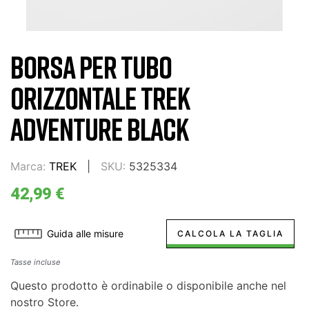
BORSA PER TUBO
ORIZZONTALE TREK
ADVENTURE BLACK
Marca:
TREK
SKU:
5325334
42,99 €
Guida alle misure
CALCOLA LA TAGLIA
Tasse incluse
Questo prodotto è ordinabile o disponibile anche nel
nostro Store.