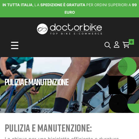
IN TUTTA ITALIA
, LA
SPEDIZIONE È GRATUITA
PER ORDINI SUPERIORI A
99
EURO
navigazione Toggle
☰
0
PULIZIA E MANUTENZIONE
PULIZIA E MANUTENZIONE: