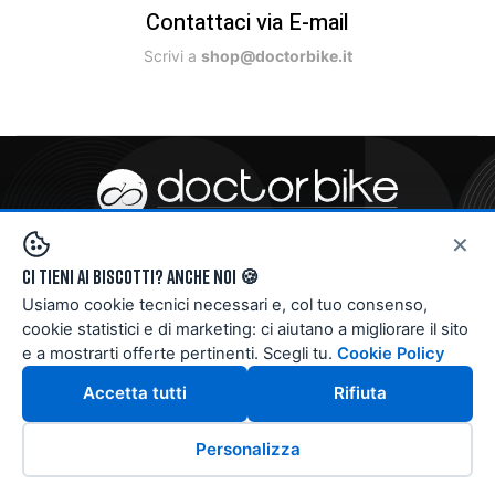
Contattaci via E-mail
Scrivi a
shop@doctorbike.it
×
Doctorbike® S.r.l.
Ci tieni ai biscotti? Anche noi 🍪
Corso Europa, 82 Magenta (MI)
Usiamo cookie tecnici necessari e, col tuo consenso,
+39 0297255461
-
shop@doctorbike.it
cookie statistici e di marketing: ci aiutano a migliorare il sito
e a mostrarti offerte pertinenti. Scegli tu.
Cookie Policy
Assistenza telefonica
Accetta tutti
Rifiuta
Da Martedì a Sabato dalle 9 alle 12 e dalle 15 alle 19
P.Iva 12143730963
Personalizza