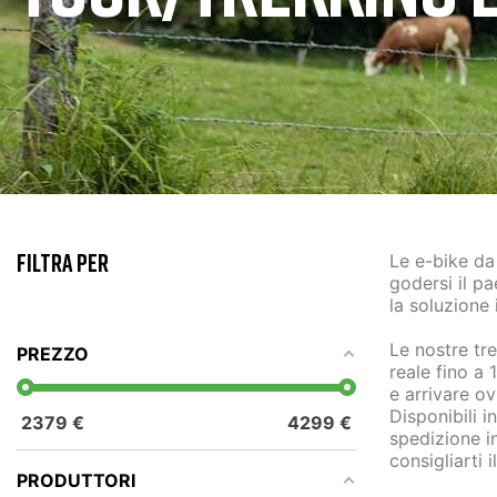
FILTRA PER
Le
e-bike da
godersi il p
la soluzione 
Le nostre
tr
PREZZO
reale fino a 
e arrivare o
Disponibili 
2379
€
4299
€
spedizione i
consigliarti 
PRODUTTORI