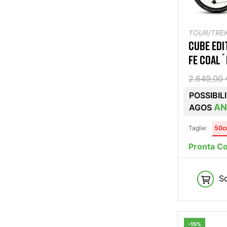
TOUR/TREK
CUBE EDI
FE COAL
2.649,00 
POSSIBIL
AN
AGOS
Taglie:
50
Pronta C
Sc
-15%