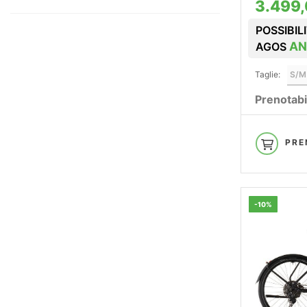
3.499,
POSSIBIL
AN
AGOS
Taglie:
S/M
Prenotabi
PRE
-10%