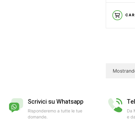
CAR
Mostrando
Scrivici su Whatsapp
Te
Risponderemo a tutte le tue
Da M
domande.
e da