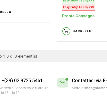
Easy Entry 42 cm/XXS
Easy Entry 42 cm/XXS
RELLO
Pronta Consegna
CARRELLO
 1-8 di 8 element(s)
l +(39) 02 9725 5461
Contattaci via E
artedì a Sabato dalle 9 alle 12
Scrivi a
shop@doctorb
lle 15 alle 19