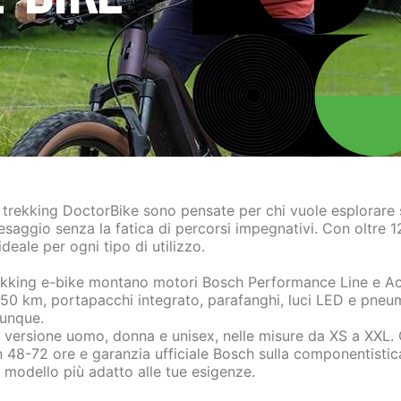
 trekking
DoctorBike sono pensate per chi vuole esplorare se
aesaggio senza la fatica di percorsi impegnativi. Con oltre 
ideale per ogni tipo di utilizzo.
ekking e-bike
montano motori Bosch Performance Line e Act
150 km, portapacchi integrato, parafanghi, luci LED e pneuma
vunque.
in versione uomo, donna e unisex, nelle misure da XS a XXL.
n 48-72 ore e garanzia ufficiale Bosch sulla componentistica
il modello più adatto alle tue esigenze.