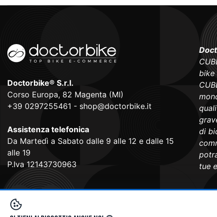
Doct
CUBE
bike
Doctorbike® S.r.l.
CUBE
Corso Europa, 82 Magenta (MI)
mond
+39 0297255461
-
shop@doctorbike.it
qual
grave
Assistenza telefonica
di b
Da Martedì a Sabato dalle 9 alle 12 e dalle 15
comm
alle 19
potra
P.Iva 12143730963
tue 