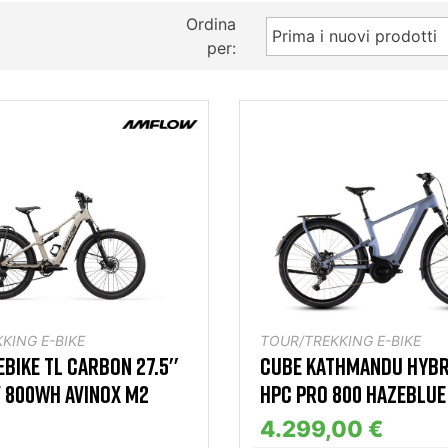
Ordina
Prima i nuovi prodotti
per:
KING E-BIKE
TOUR/TREKKING E-BIKE
BIKE TL CARBON 27.5''
CUBE KATHMANDU HYBRI
V 800WH AVINOX M2
HPC PRO 800 HAZEBLU
4.299,00 €