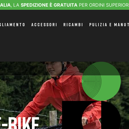
TALIA
, LA
SPEDIZIONE È GRATUITA
PER ORDINI SUPERIOR
GLIAMENTO
ACCESSORI
RICAMBI
PULIZIA E MANU
-BIKE