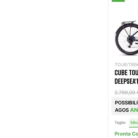
TOUR/TREK
CUBE TOU
DEEPSEA
2.799,00 
POSSIBIL
AN
AGOS
Taglie:
58
Pronta C