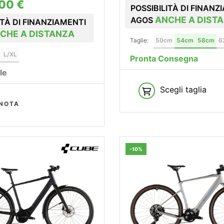
00 €
POSSIBILITÀ DI FINANZ
ANCHE A DIST
AGOS
ITÀ DI FINANZIAMENTI
CHE A DISTANZA
Taglie:
50cm
54cm
58cm
6
L/XL
Pronta Consegna
le
Scegli taglia
NOTA
-10%