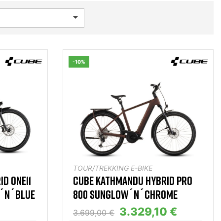

-10%
TOUR/TREKKING E-BIKE
D ONE11
CUBE KATHMANDU HYBRID PRO
E´N´BLUE
800 SUNGLOW´N´CHROME
3.329,10 €
3.699,00 €