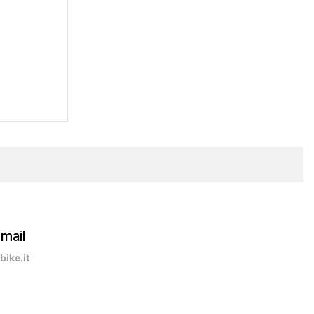
-mail
ike.it