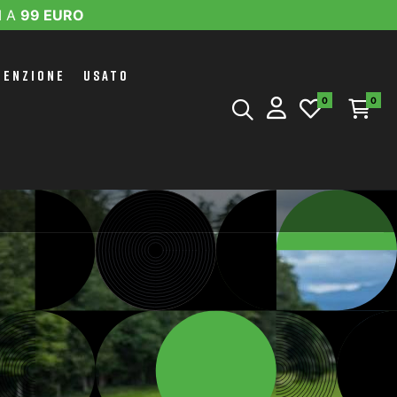
I A
99 EURO
TENZIONE
USATO
0
0