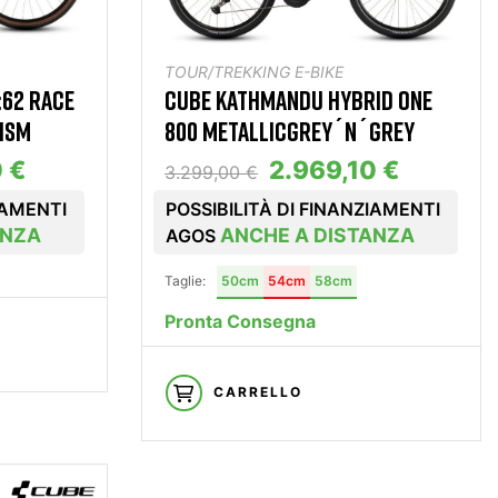
TOUR/TREKKING E-BIKE
:62 RACE
CUBE KATHMANDU HYBRID ONE
ISM
800 METALLICGREY´N´GREY
0 €
2.969,10 €
3.299,00 €
IAMENTI
POSSIBILITÀ DI FINANZIAMENTI
ANZA
ANCHE A DISTANZA
AGOS
Taglie:
50cm
54cm
58cm
Pronta Consegna
CARRELLO