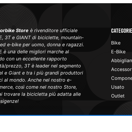
Categori
orbike Store
è rivenditore ufficiale
, 3T e GIANT di biciclette, mountain-
Bike
 ed e-bike per uomo, donna e ragazzi.
 è una delle migliori marche al
E-Bike
o con un eccellente rapporto
Abbiglia
ità/prezzo, 3T è leader nel segmento
Accessori
l e Giant e tra i più grandi produttori
Componen
ici al mondo. Anche nel nostro e-
erce, così come nel nostro Store,
Usato
i trovare la bicicletta più adatta alle
Outlet
esigenze!