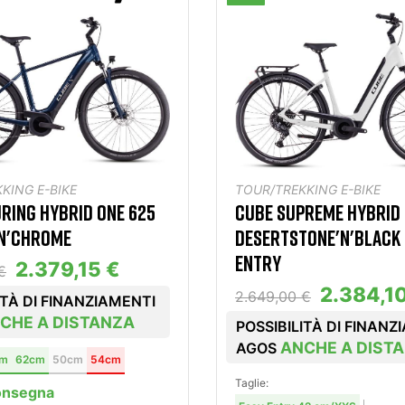
KING E-BIKE
TOUR/TREKKING E-BIKE
RING HYBRID ONE 625
CUBE SUPREME HYBRID 
'N'CHROME
DESERTSTONE'N'BLACK
ENTRY
2.379,15 €
€
2.384,1
2.649,00 €
ITÀ DI FINANZIAMENTI
CHE A DISTANZA
POSSIBILITÀ DI FINANZ
ANCHE A DIST
AGOS
cm
62cm
50cm
54cm
Taglie:
onsegna