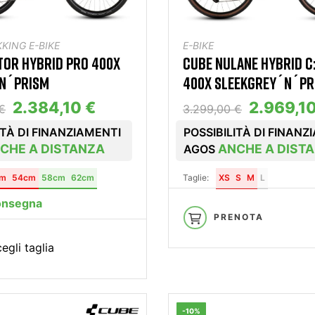
KING E-BIKE
E-BIKE
TOR HYBRID PRO 400X
CUBE NULANE HYBRID C
´N´PRISM
400X SLEEKGREY´N´PR
2.384,10 €
2.969,1
€
3.299,00 €
ITÀ DI FINANZIAMENTI
POSSIBILITÀ DI FINANZ
CHE A DISTANZA
ANCHE A DIST
AGOS
cm
54cm
58cm
62cm
Taglie:
XS
S
M
L
onsegna
PRENOTA
egli taglia
-10%