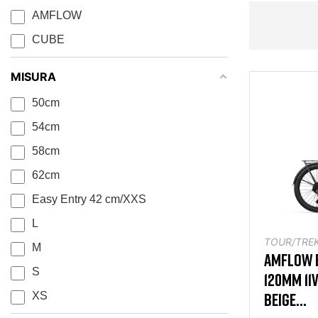
AMFLOW
CUBE
MISURA
50cm
54cm
58cm
62cm
Easy Entry 42 cm/XXS
L
TOUR/TREK
M
AMFLOW E
S
120MM 11
BEIGE...
XS