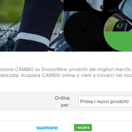
lezione CAMBIO su DoctorBike: prodotti dei migliori marchi, 
ializzata. Acquista CAMBIO online o vieni a trovarci nel no
Ordina
Prima i nuovi prodotti
per:
-44,00 €