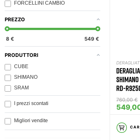
FORCELLINI CAMBIO
PREZZO
8
€
549
€
PRODUTTORI
DERAGLIAT
CUBE
DERAGLIA
SHIMANO
SHIMANO 
RD-R9250 
SRAM
760,00 €
I prezzi scontati
549,0
Migliori vendite
CAR