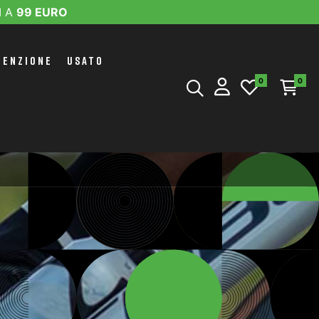
I A
99 EURO
TENZIONE
USATO
0
0