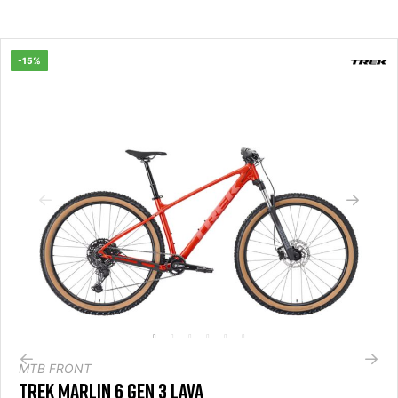
-10%
MTB FRONT
CUBE ANALOG FLASHGREY'N'RED