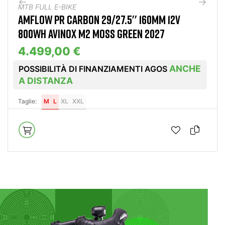
 FULL E-BIKE
MTB FUL
LOW PR CARBON 29/27.5'' 160MM 12V
AMFLOW
0WH AVINOX M2 MOSS GREEN 2027
800WH 
499,00 €
5.89
ANCHE
SSIBILITÀ DI FINANZIAMENTI AGOS
POSSIB
DISTANZA
A DIS
e:
M
L
XL
XXL
Taglie:
Prenota