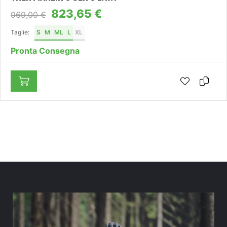
854,10 €
949,00 €
Taglie:
16"/27.5/S
18"/29/M
22"/29/XL
24"/29/XXL
20"/29/L
Pronta Consegna