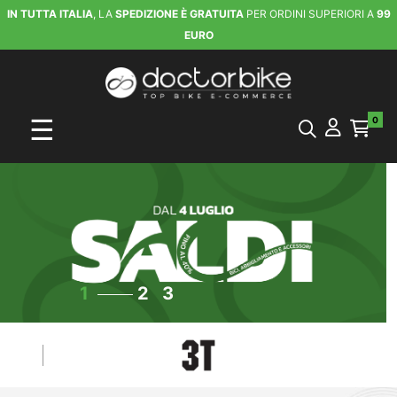
IN TUTTA ITALIA
, LA
SPEDIZIONE È GRATUITA
PER ORDINI SUPERIORI A
99
EURO
navigazione Toggle
☰
0
1
2
3