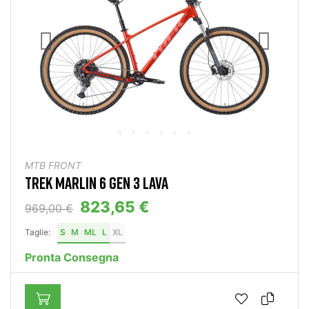
MTB FRONT
TREK MARLIN 6 GEN 3 LAVA
823,65 €
969,00 €
Taglie:
S
M
ML
L
XL
Pronta Consegna