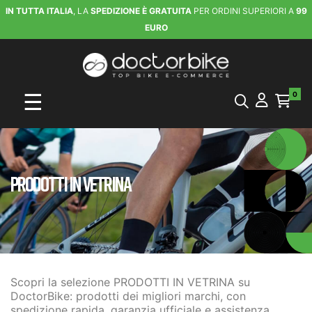
IN TUTTA ITALIA
, LA
SPEDIZIONE È GRATUITA
PER ORDINI SUPERIORI A
99
EURO
navigazione Toggle
☰
0
PRODOTTI IN VETRINA
Scopri la selezione PRODOTTI IN VETRINA su
DoctorBike: prodotti dei migliori marchi, con
spedizione rapida, garanzia ufficiale e assistenza