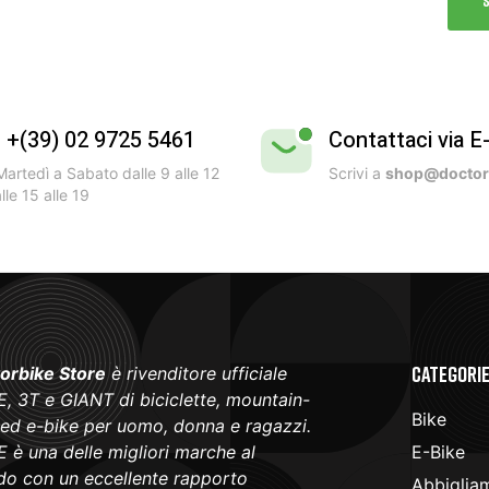
l +(39) 02 9725 5461
Contattaci via E
artedì a Sabato dalle 9 alle 12
Scrivi a
shop@doctorb
lle 15 alle 19
Categori
orbike Store
è rivenditore ufficiale
, 3T e GIANT di biciclette, mountain-
Bike
 ed e-bike per uomo, donna e ragazzi.
 è una delle migliori marche al
E-Bike
o con un eccellente rapporto
Abbiglia