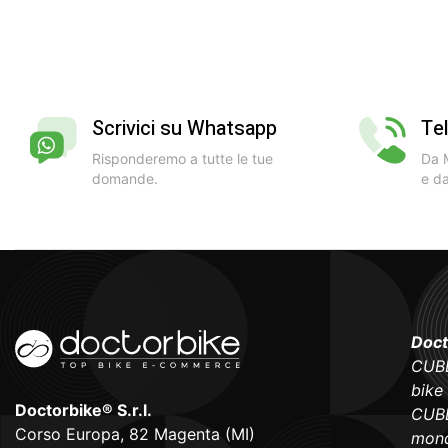
Scrivici su Whatsapp
Te
Risponderemo a tutte le tue
Da M
domande.
e da
Doct
CUBE
bike
Doctorbike® S.r.l.
CUBE
Corso Europa, 82 Magenta (MI)
mond