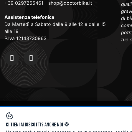
+39 0297255461
-
shop@doctorbike.it
qual
grave
Assistenza telefonica
di b
Da Martedì a Sabato dalle 9 alle 12 e dalle 15
comm
alle 19
potra
P.Iva 12143730963
tue 
Copyright © 2024
Doctorbike.it
. All rights reserved
Ci tieni ai biscotti? Anche noi 🍪