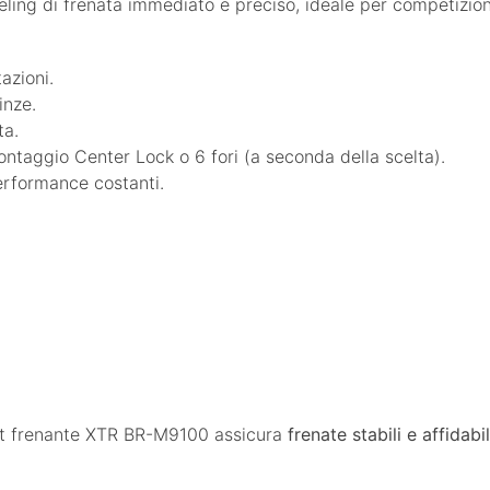
eeling di frenata immediato e preciso, ideale per competizion
azioni.
inze.
ta.
ntaggio Center Lock o 6 fori (a seconda della scelta).
erformance costanti.
 kit frenante XTR BR-M9100 assicura
frenate stabili e affidabil