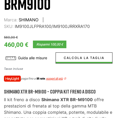
BRM9100
Marca:
SHIMANO
SKU:
IM9100JLFPRA100/IM9100JRRXRA170
560,00 €
460,00 €
Risparmi 100,00 €
Guida alle misure
CALCOLA LA TAGLIA
Tasse incluse
paga fino a
18 rate
,
scopri di più
Shimano XTR BR-M9100 – Coppia Kit Freno a Disco
Il kit freno a disco
Shimano XTR BR-M9100
offre
prestazioni di frenata al top della gamma MTB
Shimano. Una coppia completa, potente, modulabile e