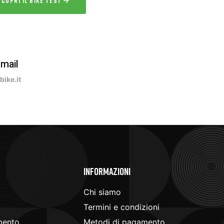
SCOPRI IL BIKE TEST
-mail
ike.it
e
Informazioni
Chi siamo
Termini e condizioni
mento
Metodi di pagamento