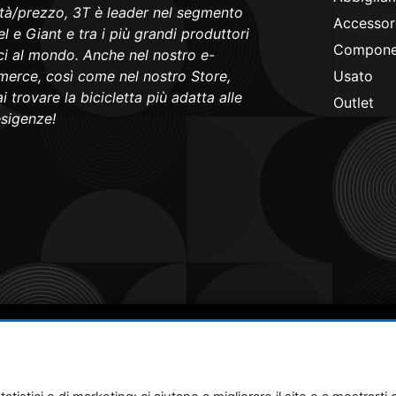
ità/prezzo, 3T è leader nel segmento
Accessori
l e Giant e tra i più grandi produttori
Componen
ici al mondo. Anche nel nostro e-
erce, così come nel nostro Store,
Usato
i trovare la bicicletta più adatta alle
Outlet
esigenze!