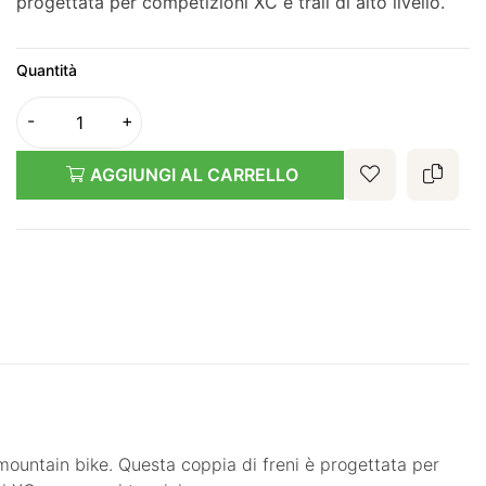
progettata per competizioni XC e trail di alto livello.
Quantità
AGGIUNGI AL CARRELLO
mountain bike. Questa coppia di freni è progettata per