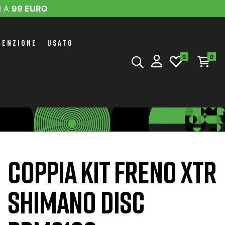
I A
99 EURO
TENZIONE
USATO
0
0
COPPIA KIT FRENO XTR
SHIMANO DISC