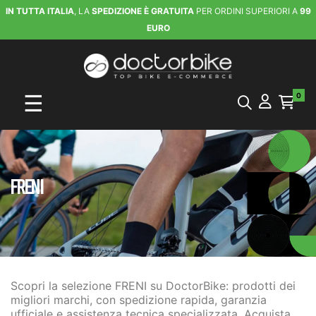
IN TUTTA ITALIA
, LA
SPEDIZIONE È GRATUITA
PER ORDINI SUPERIORI A
99
EURO
navigazione Toggle
☰
0
FRENI
Scopri la selezione FRENI su DoctorBike: prodotti dei
migliori marchi, con spedizione rapida, garanzia
ufficiale e assistenza tecnica specializzata. Acquista