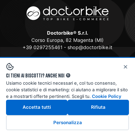
Doctorbike® S.r.l.
Corso Europa, 82 Magenta (MI)
+39 0297255461
-
shop@doctorbike.it
Assistenza telefonica
×
Da Martedì a Sabato dalle 9 alle 12 e dalle 15 alle 19
Ci tieni ai biscotti? Anche noi 🍪
P.Iva 12143730963
Usiamo cookie tecnici necessari e, col tuo consenso,
cookie statistici e di marketing: ci aiutano a migliorare il sito
e a mostrarti offerte pertinenti. Scegli tu.
Cookie Policy
Accetta tutti
Rifiuta
Doctorbike Store
è rivenditore ufficiale CUBE,
Personalizza
3T e GIANT di biciclette, mountain-bike ed e-
bike per uomo, donna e ragazzi. CUBE è una