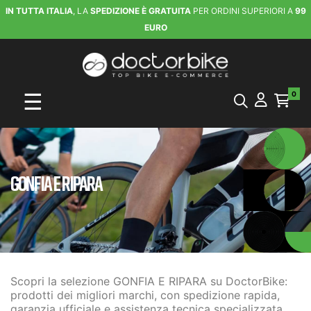
IN TUTTA ITALIA
, LA
SPEDIZIONE È GRATUITA
PER ORDINI SUPERIORI A
99
EURO
navigazione Toggle
☰
0
GONFIA E RIPARA
Scopri la selezione GONFIA E RIPARA su DoctorBike:
prodotti dei migliori marchi, con spedizione rapida,
garanzia ufficiale e assistenza tecnica specializzata.