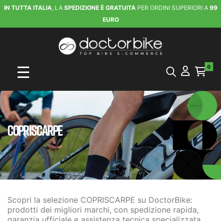
IN TUTTA ITALIA
, LA
SPEDIZIONE È GRATUITA
PER ORDINI SUPERIORI A
99
EURO
navigazione Toggle
☰
0
COPRISCARPE
Scopri la selezione COPRISCARPE su DoctorBike:
prodotti dei migliori marchi, con spedizione rapida,
garanzia ufficiale e assistenza tecnica specializzata.