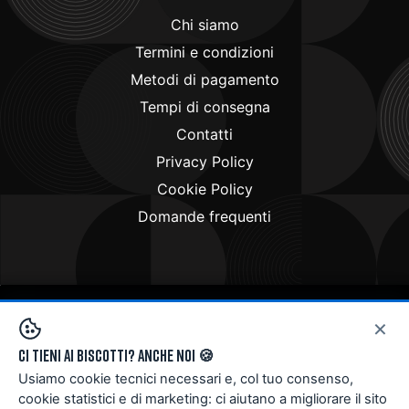
Chi siamo
Termini e condizioni
Metodi di pagamento
Tempi di consegna
Contatti
Privacy Policy
Cookie Policy
Domande frequenti
×
Copyright © 2024
Doctorbike.it
. All rights reserved
Ci tieni ai biscotti? Anche noi 🍪
Usiamo cookie tecnici necessari e, col tuo consenso,
cookie statistici e di marketing: ci aiutano a migliorare il sito