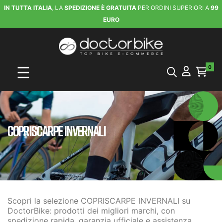
IN TUTTA ITALIA
, LA
SPEDIZIONE È GRATUITA
PER ORDINI SUPERIORI A
99
EURO
navigazione Toggle
☰
0
COPRISCARPE INVERNALI
Scopri la selezione COPRISCARPE INVERNALI su
DoctorBike: prodotti dei migliori marchi, con
spedizione rapida, garanzia ufficiale e assistenza