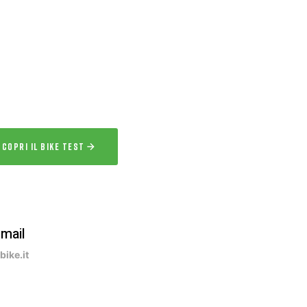
IKE TEST
 l’esperienza
a la bici per uno o più giorni prima
acquisto.
SCOPRI IL BIKE TEST
-mail
ike.it