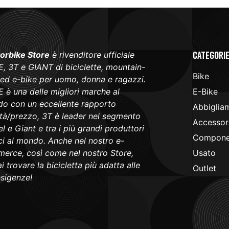
Categori
orbike Store
è rivenditore ufficiale
, 3T e GIANT di biciclette, mountain-
Bike
 ed e-bike per uomo, donna e ragazzi.
 è una delle migliori marche al
E-Bike
o con un eccellente rapporto
Abbiglia
ità/prezzo, 3T è leader nel segmento
Accessori
l e Giant e tra i più grandi produttori
Componen
ici al mondo. Anche nel nostro e-
erce, così come nel nostro Store,
Usato
i trovare la bicicletta più adatta alle
Outlet
esigenze!