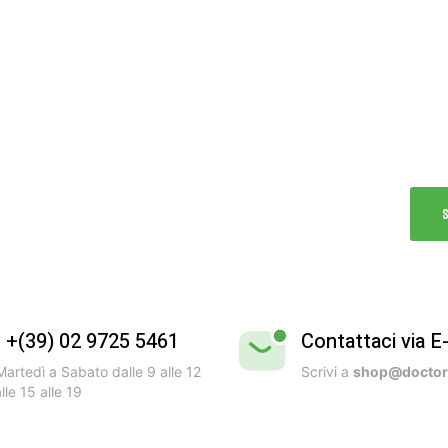
B
Vivi
Test
dell’
l +(39) 02 9725 5461
Contattaci via E
artedì a Sabato dalle 9 alle 12
Scrivi a
shop@doctorb
lle 15 alle 19