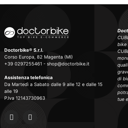
Doct
CUBE
bike
Doctorbike® S.r.l.
CUBE
Corso Europa, 82 Magenta (MI)
mond
+39 0297255461
-
shop@doctorbike.it
qual
grave
Assistenza telefonica
di b
Da Martedì a Sabato dalle 9 alle 12 e dalle 15
comm
alle 19
potra
P.Iva 12143730963
tue 