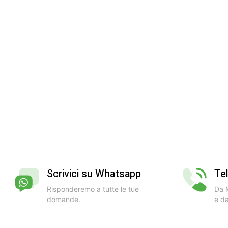
Scrivici su Whatsapp
Te
Risponderemo a tutte le tue
Da M
domande.
e da