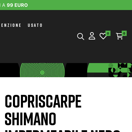
I A
99 EURO
TENZIONE
USATO
0
0
COPRISCARPE
SHIMANO