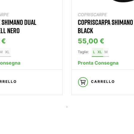
ARPE
COPRISCARPE
 SHIMANO DUAL
COPRISCARPA SHIMANO
LL NERO
BLACK
 €
55,00 €
M
XL
Taglie:
L
XL
M
Consegna
Pronta Consegna
RRELLO
CARRELLO
—— S