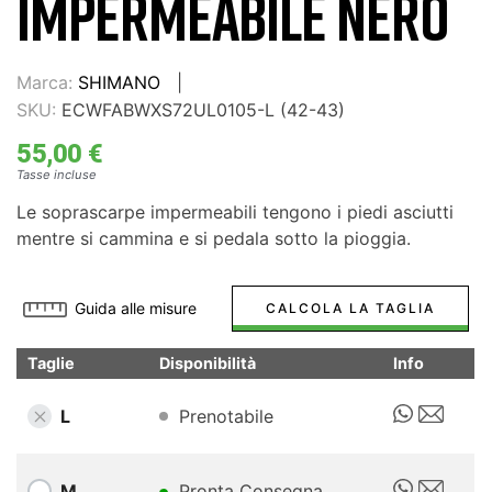
IMPERMEABILE NERO
Marca:
SHIMANO
SKU:
ECWFABWXS72UL0105-L (42-43)
55,00 €
Tasse incluse
Le soprascarpe impermeabili tengono i piedi asciutti
mentre si cammina e si pedala sotto la pioggia.
Guida alle misure
CALCOLA LA TAGLIA
Taglie
Disponibilità
Info
L
Prenotabile
M
Pronta Consegna