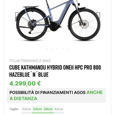
TOUR/TREKKING E-BIKE
CUBE KATHMANDU HYBRID ONE11 HPC PRO 800
HAZEBLUE´N´BLUE
4.299,00 €
ANCHE
POSSIBILITÀ DI FINANZIAMENTI AGOS
A DISTANZA
Taglie:
50cm
54cm
58cm
62cm