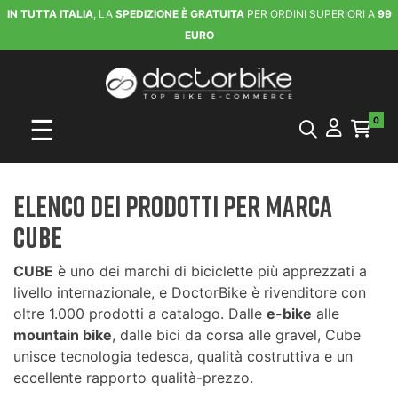
IN TUTTA ITALIA
, LA
SPEDIZIONE È GRATUITA
PER ORDINI SUPERIORI A
99
EURO
navigazione Toggle
☰
0
Elenco dei prodotti per marca
CUBE
CUBE
è uno dei marchi di biciclette più apprezzati a
livello internazionale, e DoctorBike è rivenditore con
oltre 1.000 prodotti a catalogo. Dalle
e-bike
alle
mountain bike
, dalle bici da corsa alle gravel, Cube
unisce tecnologia tedesca, qualità costruttiva e un
eccellente rapporto qualità-prezzo.