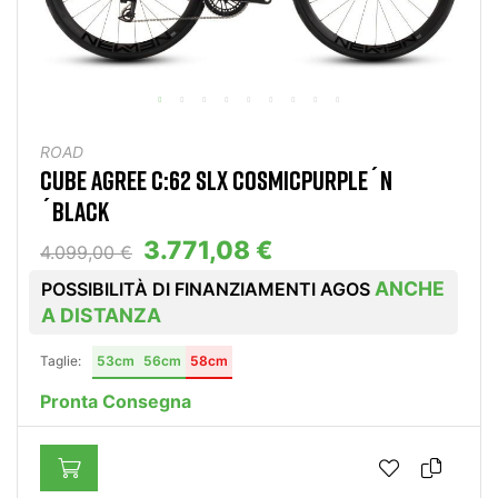
ROAD
CUBE AGREE C:62 SLX COSMICPURPLE´N
´BLACK
3.771,08 €
4.099,00 €
ANCHE
POSSIBILITÀ DI FINANZIAMENTI AGOS
A DISTANZA
Taglie:
53cm
56cm
58cm
Pronta Consegna