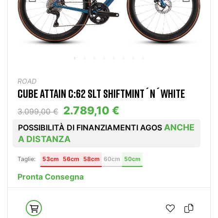
ROAD
CUBE ATTAIN C:62 SLT SHIFTMINT´N´WHITE
2.789,10 €
3.099,00 €
ANCHE
POSSIBILITÀ DI FINANZIAMENTI AGOS
A DISTANZA
Taglie:
53cm
56cm
58cm
60cm
50cm
Pronta Consegna