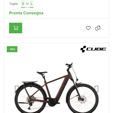
Taglie:
S
M
L
Pronta Consegna
-10%