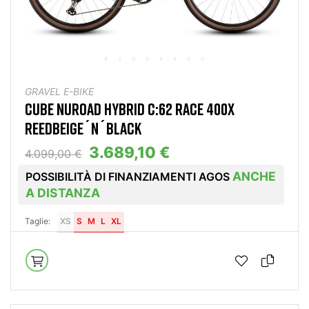
GRAVEL E-BIKE
CUBE NUROAD HYBRID C:62 RACE 400X
REEDBEIGE´N´BLACK
3.689,10 €
4.099,00 €
ANCHE
POSSIBILITÀ DI FINANZIAMENTI AGOS
A DISTANZA
Taglie:
XS
S
M
L
XL