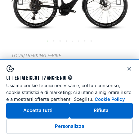
TOUR/TREKKING E-BIKE
CUBE EDITOR HYBRID PRO 400X FE COAL´N
×
´PRISM
Ci tieni ai biscotti? Anche noi 🍪
2.384,10 €
2.649,00 €
Usiamo cookie tecnici necessari e, col tuo consenso,
cookie statistici e di marketing: ci aiutano a migliorare il sito
ANCHE
POSSIBILITÀ DI FINANZIAMENTI AGOS
e a mostrarti offerte pertinenti. Scegli tu.
Cookie Policy
A DISTANZA
Accetta tutti
Rifiuta
Taglie:
50cm
54cm
58cm
62cm
Pronta Consegna
Personalizza