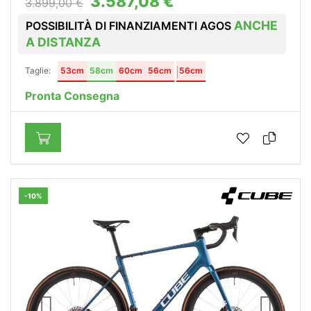
3.587,08 €
3.899,00 €
ANCHE
POSSIBILITÀ DI FINANZIAMENTI AGOS
A DISTANZA
Taglie:
53cm
58cm
60cm
56cm
56cm
Pronta Consegna
-10%