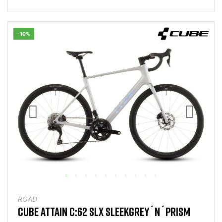
-10%
ROAD
CUBE ATTAIN C:62 SLX SLEEKGREY´N´PRISM