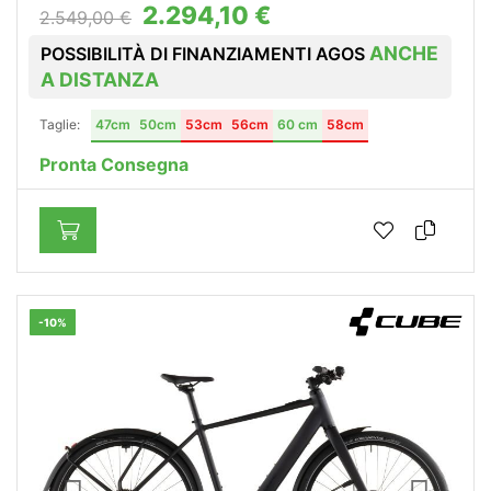
2.294,10 €
2.549,00 €
ANCHE
POSSIBILITÀ DI FINANZIAMENTI AGOS
A DISTANZA
Taglie:
47cm
50cm
53cm
56cm
60 cm
58cm
Pronta Consegna
-10%