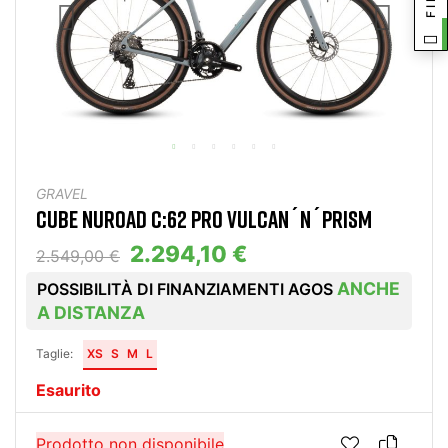
GRAVEL
CUBE NUROAD C:62 PRO VULCAN´N´PRISM
2.294,10 €
2.549,00 €
ANCHE
POSSIBILITÀ DI FINANZIAMENTI AGOS
A DISTANZA
Taglie:
XS
S
M
L
Esaurito
Prodotto non disponibile