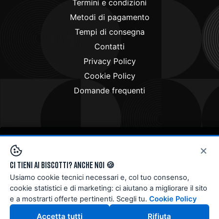
Termini e condizioni
Metodi di pagamento
Tempi di consegna
Contatti
Privacy Policy
Cookie Policy
Domande frequenti
×
Copyright © 2024
Doctorbike.it
. All rights reserved
Ci tieni ai biscotti? Anche noi 🍪
Usiamo cookie tecnici necessari e, col tuo consenso,
cookie statistici e di marketing: ci aiutano a migliorare il sito
e a mostrarti offerte pertinenti. Scegli tu.
Cookie Policy
Accetta tutti
Rifiuta