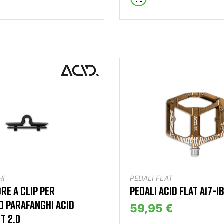
HI
PEDALI FLAT
RE A CLIP PER
PEDALI ACID FLAT A17-I
 PARAFANGHI ACID
59,95 €
T 2.0