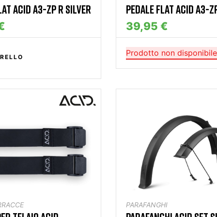
LAT ACID A3-ZP R SILVER
PEDALE FLAT ACID A3-ZP
€
39,95 €
Prodotto non disponibile
RELLO
RRACCE
PARAFANGHI
PER TELAIO ACID
PARAFANGHI ACID SET SI