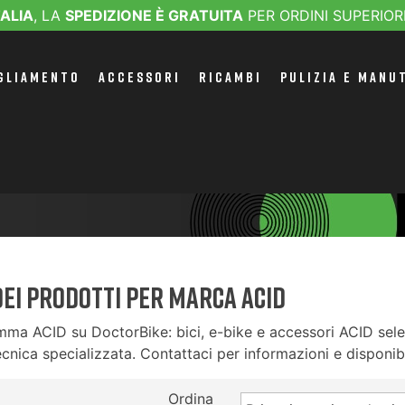
TALIA
, LA
SPEDIZIONE È GRATUITA
PER ORDINI SUPERIOR
GLIAMENTO
ACCESSORI
RICAMBI
PULIZIA E MANU
dei prodotti per marca ACID
mma ACID su DoctorBike: bici, e-bike e accessori ACID selez
cnica specializzata. Contattaci per informazioni e disponibi
Ordina