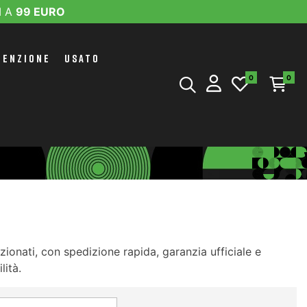
I A
99 EURO
TENZIONE
USATO
0
0
ionati, con spedizione rapida, garanzia ufficiale e
lità.