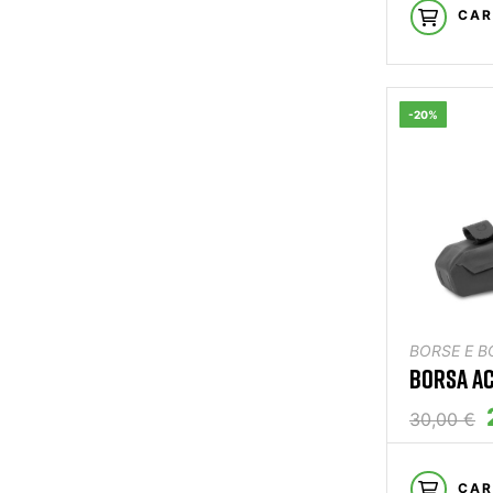
CAR
-20%
BORSE E B
BORSA AC
30,00 €
CAR