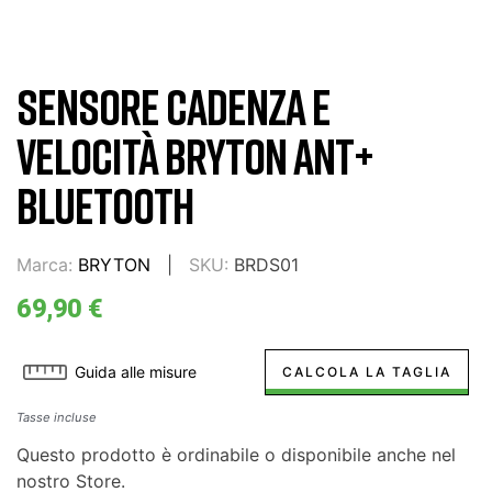
SENSORE CADENZA E
VELOCITÀ BRYTON ANT+
BLUETOOTH
Marca:
BRYTON
SKU:
BRDS01
69,90 €
Guida alle misure
CALCOLA LA TAGLIA
Tasse incluse
Questo prodotto è ordinabile o disponibile anche nel
nostro Store.