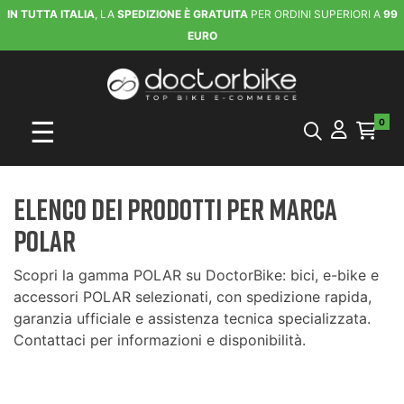
IN TUTTA ITALIA
, LA
SPEDIZIONE È GRATUITA
PER ORDINI SUPERIORI A
99
EURO
navigazione Toggle
☰
0
Elenco dei prodotti per marca
POLAR
Scopri la gamma POLAR su DoctorBike: bici, e-bike e
accessori POLAR selezionati, con spedizione rapida,
garanzia ufficiale e assistenza tecnica specializzata.
Contattaci per informazioni e disponibilità.