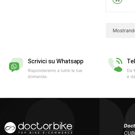
Mostrando
Scrivici su Whatsapp
Te
Risponderemo a tutte le tue
Da M
domande.
e da
Doct
CUBE