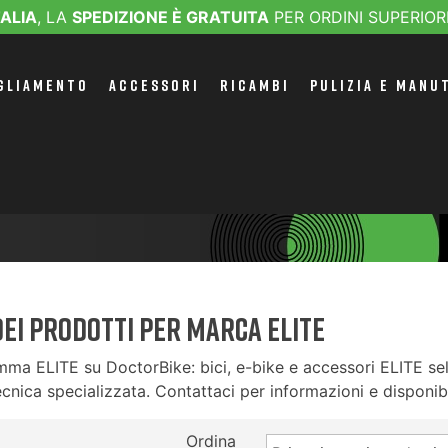
TALIA
, LA
SPEDIZIONE È GRATUITA
PER ORDINI SUPERIOR
GLIAMENTO
ACCESSORI
RICAMBI
PULIZIA E MANU
ei prodotti per marca ELITE
mma ELITE su DoctorBike: bici, e-bike e accessori ELITE sele
cnica specializzata. Contattaci per informazioni e disponibi
Ordina