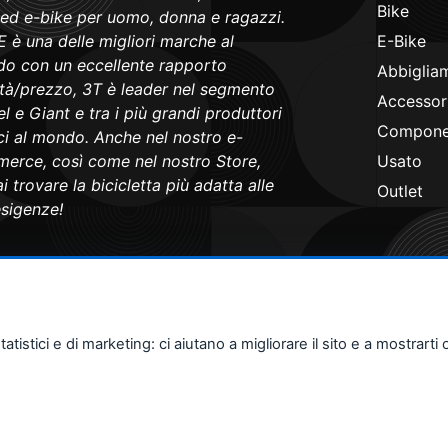
Bike
 ed e-bike per uomo, donna e ragazzi.
 è una delle migliori marche al
E-Bike
o con un eccellente rapporto
Abbiglia
ità/prezzo, 3T è leader nel segmento
Accessori
l e Giant e tra i più grandi produttori
Componen
ici al mondo. Anche nel nostro e-
erce, così come nel nostro Store,
Usato
i trovare la bicicletta più adatta alle
Outlet
esigenze!
stici e di marketing: ci aiutano a migliorare il sito e a mostrarti o