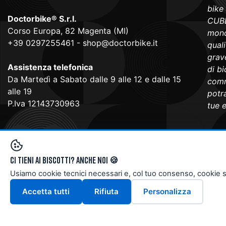
bike
Doctorbike® S.r.l.
CUBE
Corso Europa, 82 Magenta (MI)
mond
+39 0297255461
-
shop@doctorbike.it
qual
grave
Assistenza telefonica
di b
Da Martedì a Sabato dalle 9 alle 12 e dalle 15
comm
alle 19
potra
P.Iva 12143730963
tue 
Ci tieni ai biscotti? Anche noi 🍪
Usiamo cookie tecnici necessari e, col tuo consenso, cookie stati
Accetta tutti
Rifiuta
Personalizza