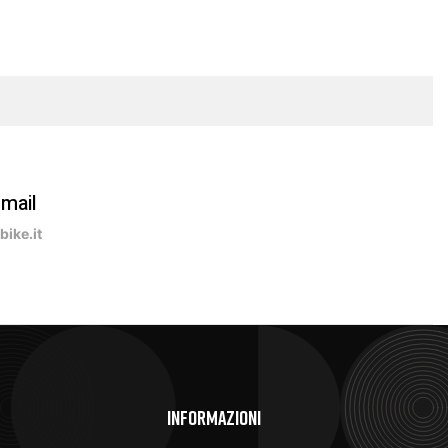
-mail
ike.it
e
Informazioni