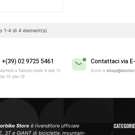
 1-4 di 4 element(s)
l +(39) 02 9725 5461
Contattaci via E
artedì a Sabato dalle 9 alle 12
Scrivi a
shop@doctorb
lle 15 alle 19
Categori
orbike Store
è rivenditore ufficiale
, 3T e GIANT di biciclette, mountain-