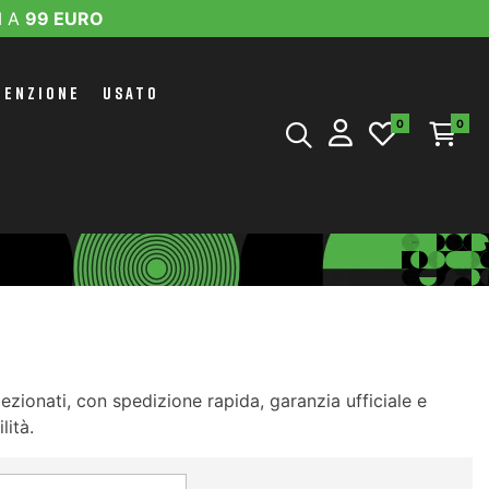
I A
99 EURO
TENZIONE
USATO
0
0
zionati, con spedizione rapida, garanzia ufficiale e
lità.