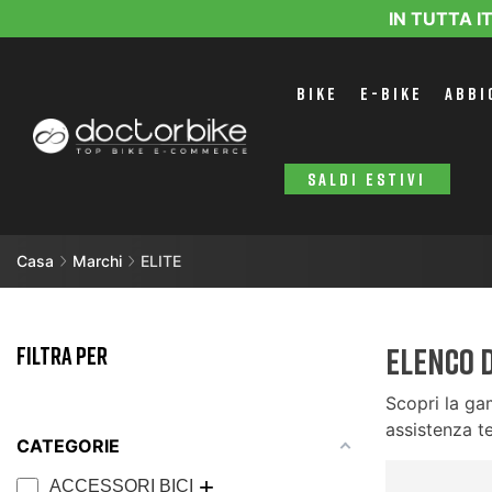
IN TUTTA I
BIKE
E-BIKE
ABBI
SALDI ESTIVI
Casa
Marchi
ELITE
FILTRA PER
Elenco d
Scopri la ga
assistenza te
CATEGORIE
ACCESSORI BICI