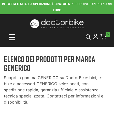
IN TUTTA ITALIA
, LA
SPEDIZIONE È GRATUITA
PER ORDINI SUPERIORI A
99
EURO
navigazione Toggle
☰
0
Elenco dei prodotti per marca
GENERICO
Scopri la gamma GENERICO su DoctorBike: bici, e-
bike e accessori GENERICO selezionati, con
spedizione rapida, garanzia ufficiale e assistenza
tecnica specializzata. Contattaci per informazioni e
disponibilità.