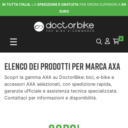
IN TUTTA ITALIA
, LA
SPEDIZIONE È GRATUITA
PER ORDINI SUPERIORI A
99
EURO
navigazione Toggle
☰
0
Elenco dei prodotti per marca AXA
Scopri la gamma AXA su DoctorBike: bici, e-bike e
accessori AXA selezionati, con spedizione rapida,
garanzia ufficiale e assistenza tecnica specializzata.
Contattaci per informazioni e disponibilità.