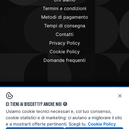
Termini e condizioni
Metodi di pagamento
Tempi di consegna
Contatti
Privacy Policy
Cookie Policy
Domande frequenti
×
Copyright © 2024
Doctorbike.it
. All rights reserved
Ci tieni ai biscotti? Anche noi 🍪
Usiamo cookie tecnici necessari e, col tuo consenso,
cookie statistici e di marketing: ci aiutano a migliorare il sito
e a mostrarti offerte pertinenti. Scegli tu.
Cookie Policy