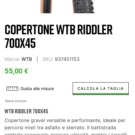
COPERTONE WTB RIDDLER
700X45
Marca:
WTB
SKU:
937451153
55,00 €
Guida alle misure
CALCOLA LA TAGLIA
Tasse incluse
WTB Riddler 700x45
Copertone gravel versatile e performante, ideale per
percorsi misti tra asfalto e sterrato. Il battistrada
centrale scorrevole assicura velocità, mentre i tasselli