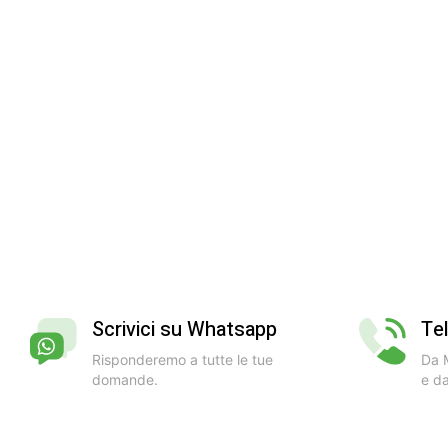
Scrivici su Whatsapp
Te
Risponderemo a tutte le tue
Da M
domande.
e da