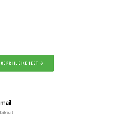
IKE TEST
 l’esperienza
a la bici per uno o più giorni prima
acquisto.
SCOPRI IL BIKE TEST
-mail
ike.it