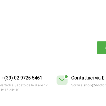
B
Vivi
Test
dell’
l +(39) 02 9725 5461
Contattaci via E
artedì a Sabato dalle 9 alle 12
Scrivi a
shop@doctorb
lle 15 alle 19