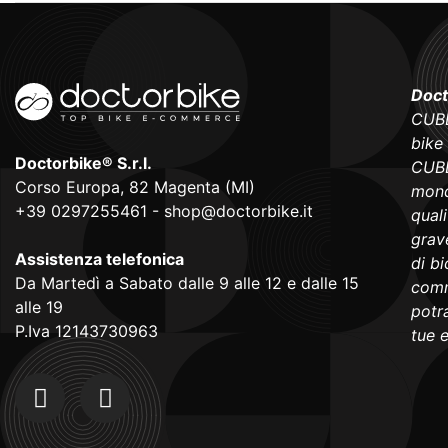
Doct
CUBE
bike
Doctorbike® S.r.l.
CUBE
Corso Europa, 82 Magenta (MI)
mond
+39 0297255461
-
shop@doctorbike.it
qual
grave
Assistenza telefonica
di b
Da Martedì a Sabato dalle 9 alle 12 e dalle 15
comm
alle 19
potra
P.Iva 12143730963
tue 