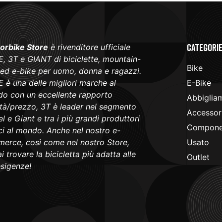
Categori
orbike Store
è rivenditore ufficiale
, 3T e GIANT di biciclette, mountain-
Bike
 ed e-bike per uomo, donna e ragazzi.
 è una delle migliori marche al
E-Bike
o con un eccellente rapporto
Abbiglia
ità/prezzo, 3T è leader nel segmento
Accessori
l e Giant e tra i più grandi produttori
Componen
ici al mondo. Anche nel nostro e-
erce, così come nel nostro Store,
Usato
i trovare la bicicletta più adatta alle
Outlet
esigenze!