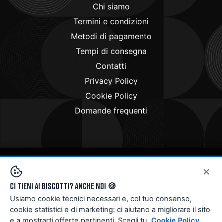
Chi siamo
Termini e condizioni
Metodi di pagamento
Tempi di consegna
Contatti
Privacy Policy
Cookie Policy
Domande frequenti
×
Copyright © 2024
Doctorbike.it
. All rights reserved
Ci tieni ai biscotti? Anche noi 🍪
Usiamo cookie tecnici necessari e, col tuo consenso,
cookie statistici e di marketing: ci aiutano a migliorare il sito
e a mostrarti offerte pertinenti. Scegli tu.
Cookie Policy