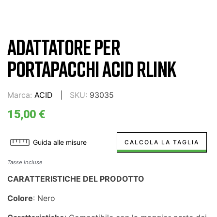
ADATTATORE PER
PORTAPACCHI ACID RLINK
Marca:
ACID
SKU:
93035
15,00 €
Guida alle misure
CALCOLA LA TAGLIA
Tasse incluse
CARATTERISTICHE DEL PRODOTTO
Colore
: Nero