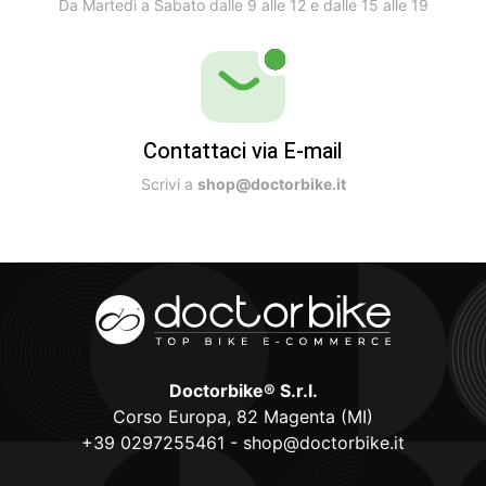
Da Martedì a Sabato dalle 9 alle 12 e dalle 15 alle 19
Contattaci via E-mail
Scrivi a
shop@doctorbike.it
Doctorbike® S.r.l.
Corso Europa, 82 Magenta (MI)
+39 0297255461
-
shop@doctorbike.it