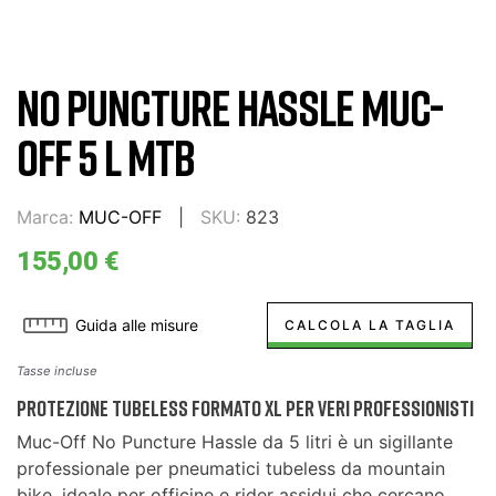
NO PUNCTURE HASSLE MUC-
OFF 5 L MTB
Marca:
MUC-OFF
SKU:
823
155,00 €
Guida alle misure
CALCOLA LA TAGLIA
Tasse incluse
Protezione tubeless formato XL per veri professionisti
Muc-Off No Puncture Hassle da 5 litri è un sigillante
professionale per pneumatici tubeless da mountain
bike, ideale per officine e rider assidui che cercano