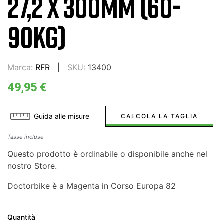
27,2 X 300MM (60-
90KG)
Marca:
RFR
SKU:
13400
49,95 €
Guida alle misure
CALCOLA LA TAGLIA
Tasse incluse
Questo prodotto è ordinabile o disponibile anche nel
nostro Store.
Doctorbike è a Magenta in Corso Europa 82
Quantità