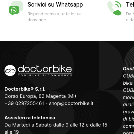
Scrivici su Whatsapp
Te
Risponderemo a tutte le tue
Da M
domande.
e da
Doct
CUBE
bike
Doctorbike® S.r.l.
CUBE
Corso Europa, 82 Magenta (MI)
mond
+39 0297255461
-
shop@doctorbike.it
qual
grave
Assistenza telefonica
di b
Da Martedì a Sabato dalle 9 alle 12 e dalle 15
comm
alle 19
potra