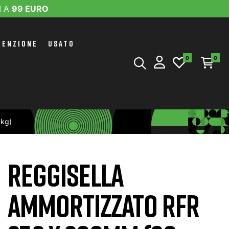
I A
99 EURO
TENZIONE
USATO
0
0
kg)
REGGISELLA
AMMORTIZZATO RFR