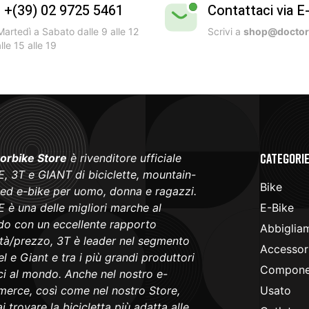
l +(39) 02 9725 5461
Contattaci via E
artedì a Sabato dalle 9 alle 12
Scrivi a
shop@doctorb
lle 15 alle 19
Categori
orbike Store
è rivenditore ufficiale
, 3T e GIANT di biciclette, mountain-
Bike
 ed e-bike per uomo, donna e ragazzi.
 è una delle migliori marche al
E-Bike
o con un eccellente rapporto
Abbiglia
ità/prezzo, 3T è leader nel segmento
Accessori
l e Giant e tra i più grandi produttori
Componen
ici al mondo. Anche nel nostro e-
erce, così come nel nostro Store,
Usato
i trovare la bicicletta più adatta alle