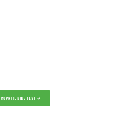
ERVIZIO ESCLUSIVO
IKE TEST
 l’esperienza
a la bici per uno o più giorni prima
acquisto.
SCOPRI IL BIKE TEST