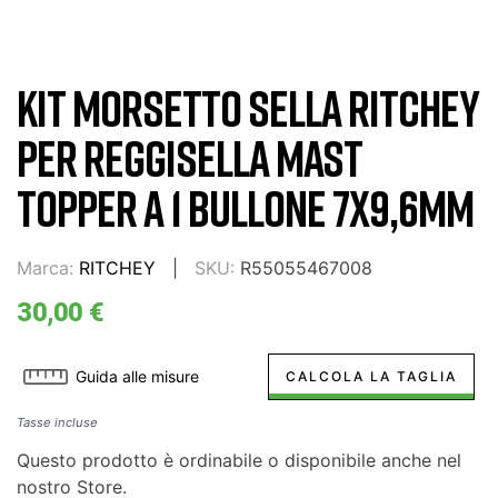
KIT MORSETTO SELLA RITCHEY
PER REGGISELLA MAST
TOPPER A 1 BULLONE 7X9,6MM
Marca:
RITCHEY
SKU:
R55055467008
30,00 €
Guida alle misure
CALCOLA LA TAGLIA
Tasse incluse
Questo prodotto è ordinabile o disponibile anche nel
nostro Store.