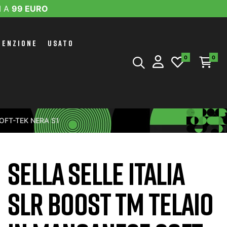
I A
99 EURO
TENZIONE
USATO
0
0
OFT-TEK NERA S1
SELLA SELLE ITALIA
SLR BOOST TM TELAIO