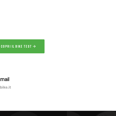
 l’esperienza
a la bici per uno o più giorni prima
acquisto.
SCOPRI IL BIKE TEST
-mail
ike.it