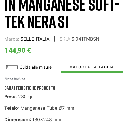
IN MANGANESE SOFT-
TEK NERA S1
Marca:
SELLE ITALIA
SKU:
SI041TMBSN
144,90 €
Guida alle misure
CALCOLA LA TAGLIA
Tasse incluse
CARATTERISTICHE PRODOTTO:
Peso
: 230 gr
Telaio
: Manganese Tube Ø7 mm
Dimensioni
: 130x248 mm