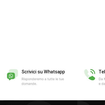
Scrivici su Whatsapp
Te
Risponderemo a tutte le tue
Da M
domande.
e da