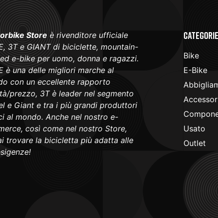
Categori
orbike Store
è rivenditore ufficiale
, 3T e GIANT di biciclette, mountain-
Bike
 ed e-bike per uomo, donna e ragazzi.
 è una delle migliori marche al
E-Bike
o con un eccellente rapporto
Abbiglia
ità/prezzo, 3T è leader nel segmento
Accessori
l e Giant e tra i più grandi produttori
Componen
ici al mondo. Anche nel nostro e-
erce, così come nel nostro Store,
Usato
i trovare la bicicletta più adatta alle
Outlet
esigenze!