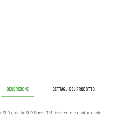
Descrizione
Dettagli del prodotto
ca SLR crea la SLR Boost TM resistente e confortevole.