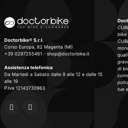
Doct
CUBE
bike
Doctorbike® S.r.l.
CUBE
Corso Europa, 82 Magenta (MI)
mond
+39 0297255461
-
shop@doctorbike.it
qual
grave
Assistenza telefonica
di b
Da Martedì a Sabato dalle 9 alle 12 e dalle 15
comm
alle 19
potra
P.Iva 12143730963
tue 