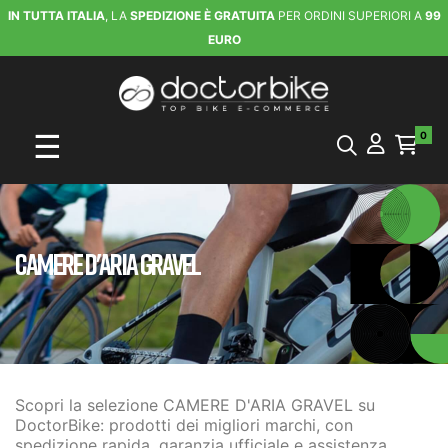
IN TUTTA ITALIA
, LA
SPEDIZIONE È GRATUITA
PER ORDINI SUPERIORI A
99
EURO
navigazione Toggle
☰
0
CAMERE D'ARIA GRAVEL
Scopri la selezione CAMERE D'ARIA GRAVEL su
DoctorBike: prodotti dei migliori marchi, con
spedizione rapida, garanzia ufficiale e assistenza