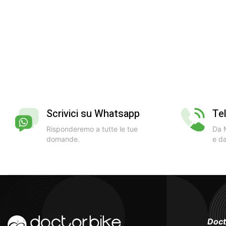
Scrivici su Whatsapp
Te
Risponderemo a tutte le tue
Da M
domande.
e da
Doct