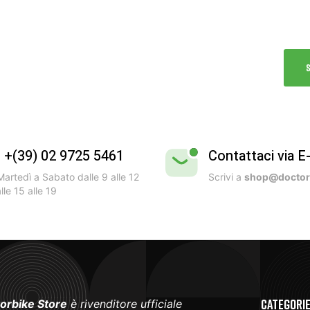
Test
dell’
l +(39) 02 9725 5461
Contattaci via E
artedì a Sabato dalle 9 alle 12
Scrivi a
shop@doctorb
lle 15 alle 19
Categori
orbike Store
è rivenditore ufficiale