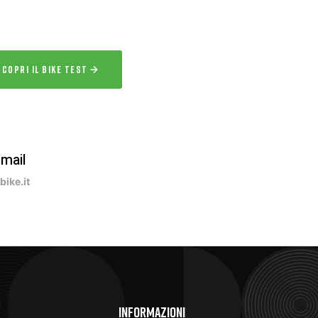
a la bici per uno o più giorni prima
acquisto.
SCOPRI IL BIKE TEST
-mail
ike.it
e
Informazioni