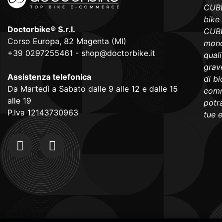
CUBE
bike
Doctorbike® S.r.l.
CUBE
Corso Europa, 82 Magenta (MI)
mond
+39 0297255461
-
shop@doctorbike.it
qual
grave
Assistenza telefonica
di b
Da Martedì a Sabato dalle 9 alle 12 e dalle 15
comm
alle 19
potra
P.Iva 12143730963
tue 