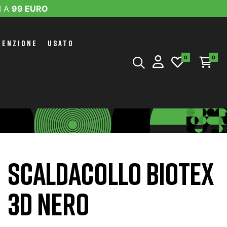
I A
99 EURO
TENZIONE
USATO
0
0
SCALDACOLLO BIOTEX
3D NERO