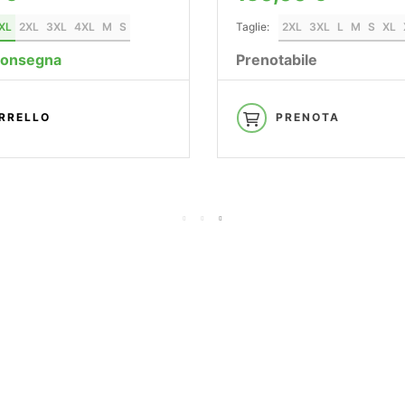
XL
2XL
3XL
4XL
M
S
Taglie:
2XL
3XL
L
M
S
XL
Consegna
Prenotabile
RRELLO
PRENOTA
—— S
B
Vivi