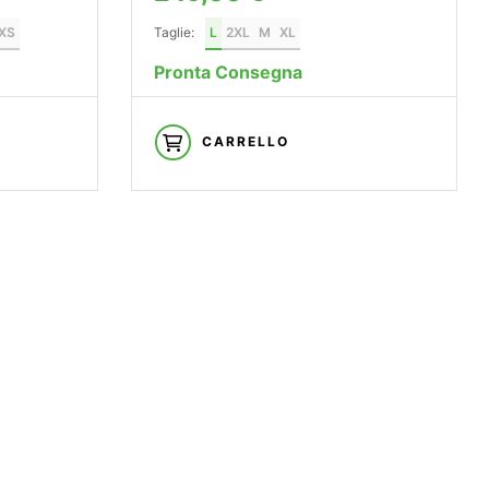
XS
Taglie:
L
2XL
M
XL
Pronta Consegna
CARRELLO
ERVIZIO ESCLUSIVO
IKE TEST
 l’esperienza