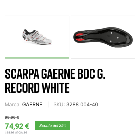
SCARPA GAERNE BDC G.
RECORD WHITE
Marca:
GAERNE
SKU:
3288 004-40
99,90 €
74,92 €
Sconto del 25%
Tasse incluse