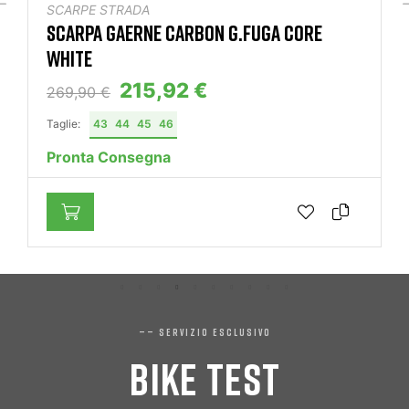
SCARPE STRADA
SCARPA GAERNE CARBON G.FUGA CORE
WHITE
215,92 €
269,90 €
Taglie:
43
44
45
46
Pronta Consegna
—— SERVIZIO ESCLUSIVO
BIKE TEST