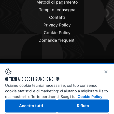
Metodi di pagamento
Tempi di consegna
Contatti
Privacy Policy
Cookie Policy
Domande frequenti
×
Copyright © 2024
Doctorbike.it
. All rights reserved
Ci tieni ai biscotti? Anche noi 🍪
Usiamo cookie tecnici necessari e, col tuo consenso,
cookie statistici e di marketing: ci aiutano a migliorare il sito
e a mostrarti offerte pertinenti. Scegli tu.
Cookie Policy
Accetta tutti
Rifiuta