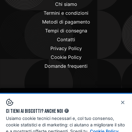
Chi siamo
Termini e condizioni
Metodi di pagamento
Tempi di consegna
Contatti
Privacy Policy
Cookie Policy
Domande frequenti
×
Copyright © 2024
Doctorbike.it
. All rights reserved
Ci tieni ai biscotti? Anche noi 🍪
Usiamo cookie tecnici necessari e, col tuo consenso,
cookie statistici e di marketing: ci aiutano a migliorare il sito
e a mostrarti offerte pertinenti. Scegli tu.
Cookie Policy