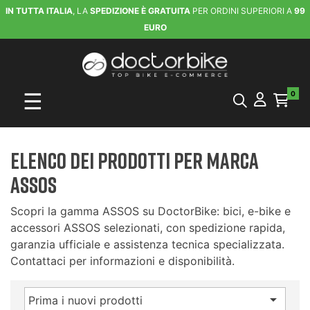
IN TUTTA ITALIA
, LA
SPEDIZIONE È GRATUITA
PER ORDINI SUPERIORI A
99
EURO
navigazione Toggle
☰
0
Elenco dei prodotti per marca
ASSOS
Scopri la gamma ASSOS su DoctorBike: bici, e-bike e
accessori ASSOS selezionati, con spedizione rapida,
garanzia ufficiale e assistenza tecnica specializzata.
Contattaci per informazioni e disponibilità.

Prima i nuovi prodotti