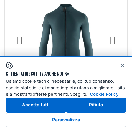
×
Ci tieni ai biscotti? Anche noi 🍪
Usiamo cookie tecnici necessari e, col tuo consenso,
cookie statistici e di marketing: ci aiutano a migliorare il sito
MAGLIE UOMO
e a mostrarti offerte pertinenti. Scegli tu.
Cookie Policy
MAGLIA ASSOS MILLE GT SPRING FALL C2
Accetta tutti
Rifiuta
FOUNDATION GREEN
126,00 €
180,00 €
Personalizza
Taglie:
S
M
L