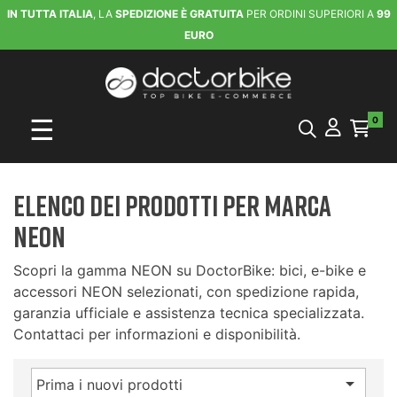
IN TUTTA ITALIA
, LA
SPEDIZIONE È GRATUITA
PER ORDINI SUPERIORI A
99
EURO
navigazione Toggle
☰
0
Elenco dei prodotti per marca
NEON
Scopri la gamma NEON su DoctorBike: bici, e-bike e
accessori NEON selezionati, con spedizione rapida,
garanzia ufficiale e assistenza tecnica specializzata.
Contattaci per informazioni e disponibilità.

Prima i nuovi prodotti