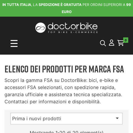
IN TUTTA ITALIA
, LA
SPEDIZIONE È GRATUITA
PER ORDINI SUPERIORI A
99
EURO
navigazione Toggle
☰
0
Elenco dei prodotti per marca FSA
Scopri la gamma FSA su DoctorBike: bici, e-bike e
accessori FSA selezionati, con spedizione rapida,
garanzia ufficiale e assistenza tecnica specializzata.
Contattaci per informazioni e disponibilità.

Prima i nuovi prodotti
Mostrando 1-20 di 20 element(s)