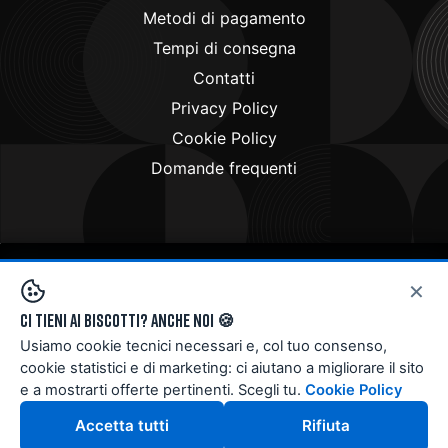
Metodi di pagamento
Tempi di consegna
Contatti
Privacy Policy
Cookie Policy
Domande frequenti
×
Copyright © 2024
Doctorbike.it
. All rights reserved
Ci tieni ai biscotti? Anche noi 🍪
Usiamo cookie tecnici necessari e, col tuo consenso,
cookie statistici e di marketing: ci aiutano a migliorare il sito
e a mostrarti offerte pertinenti. Scegli tu.
Cookie Policy
Accetta tutti
Rifiuta