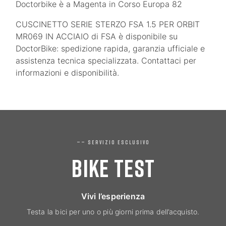
Doctorbike è a Magenta in Corso Europa 82
CUSCINETTO SERIE STERZO FSA 1.5 PER ORBIT
MR069 IN ACCIAIO di FSA è disponibile su
DoctorBike: spedizione rapida, garanzia ufficiale e
assistenza tecnica specializzata. Contattaci per
informazioni e disponibilità.
—— SERVIZIO ESCLUSIVO
BIKE TEST
Vivi l’esperienza
Testa la bici per uno o più giorni prima dell’acquisto.