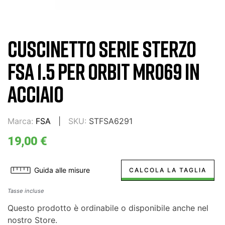
CUSCINETTO SERIE STERZO
FSA 1.5 PER ORBIT MR069 IN
ACCIAIO
Marca:
FSA
SKU:
STFSA6291
19,00 €
Guida alle misure
CALCOLA LA TAGLIA
Tasse incluse
Questo prodotto è ordinabile o disponibile anche nel
nostro Store.