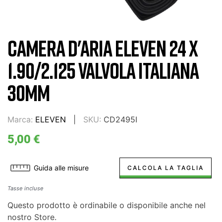
CAMERA D'ARIA ELEVEN 24 X
1.90/2.125 VALVOLA ITALIANA
30MM
Marca:
ELEVEN
SKU:
CD2495I
5,00 €
Guida alle misure
CALCOLA LA TAGLIA
Tasse incluse
Questo prodotto è ordinabile o disponibile anche nel
nostro Store.