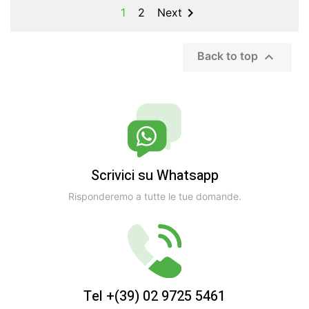

1
2
Next

Back to top
Scrivici su Whatsapp
Risponderemo a tutte le tue domande.
Tel +(39) 02 9725 5461