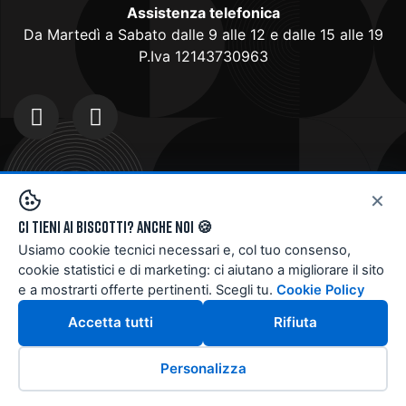
Assistenza telefonica
Da Martedì a Sabato dalle 9 alle 12 e dalle 15 alle 19
P.Iva 12143730963
Doctorbike Store
è rivenditore ufficiale CUBE,
×
3T e GIANT di biciclette, mountain-bike ed e-
Ci tieni ai biscotti? Anche noi 🍪
bike per uomo, donna e ragazzi. CUBE è una
Usiamo cookie tecnici necessari e, col tuo consenso,
delle migliori marche al mondo con un eccellente
cookie statistici e di marketing: ci aiutano a migliorare il sito
rapporto qualità/prezzo, 3T è leader nel
e a mostrarti offerte pertinenti. Scegli tu.
Cookie Policy
segmento gravel e Giant e tra i più grandi
produttori di bici al mondo. Anche nel nostro e-
Accetta tutti
Rifiuta
commerce, così come nel nostro Store, potrai
trovare la bicicletta più adatta alle tue esigenze!
Personalizza