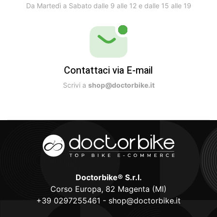
Da Martedì a Sabato dalle 9 alle 12 e dalle 15 alle 19
Contattaci via E-mail
Scrivi a
shop@doctorbike.it
Doctorbike® S.r.l.
Corso Europa, 82 Magenta (MI)
+39 0297255461
-
shop@doctorbike.it