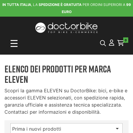
IN TUTTA ITALIA
, LA
SPEDIZIONE È GRATUITA
PER ORDINI SUPERIORI A
99
EURO
navigazione Toggle
☰
0
Elenco dei prodotti per marca
ELEVEN
Scopri la gamma ELEVEN su DoctorBike: bici, e-bike e
accessori ELEVEN selezionati, con spedizione rapida,
garanzia ufficiale e assistenza tecnica specializzata.
Contattaci per informazioni e disponibilità.

Prima i nuovi prodotti