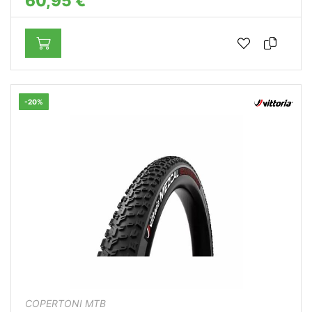
60,95 €
-20%
COPERTONI MTB