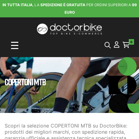
IN TUTTA ITALIA
, LA
SPEDIZIONE È GRATUITA
PER ORDINI SUPERIORI A
99
EURO
navigazione Toggle
☰
0
COPERTONI MTB
Scopri la selezione COPERTONI MTB su DoctorBike:
prodotti dei migliori marchi, con spedizione rapida,
garanzia ufficiale e assistenza tecnica specializzata.