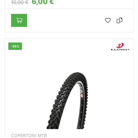
6,00 €
10,00 €
-35%
COPERTONI MTB