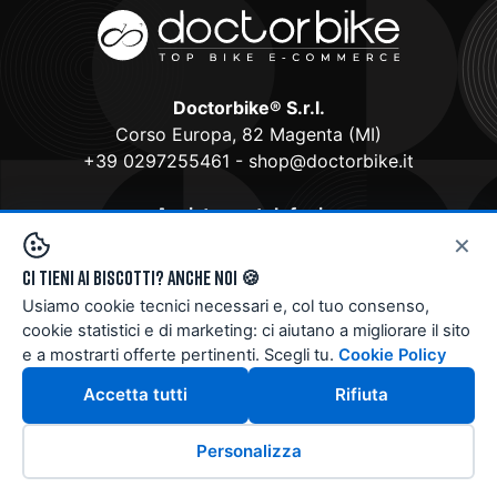
Doctorbike® S.r.l.
Corso Europa, 82 Magenta (MI)
+39 0297255461
-
shop@doctorbike.it
Assistenza telefonica
×
Da Martedì a Sabato dalle 9 alle 12 e dalle 15 alle 19
P.Iva 12143730963
Ci tieni ai biscotti? Anche noi 🍪
Usiamo cookie tecnici necessari e, col tuo consenso,
cookie statistici e di marketing: ci aiutano a migliorare il sito
e a mostrarti offerte pertinenti. Scegli tu.
Cookie Policy
Accetta tutti
Rifiuta
Doctorbike Store
è rivenditore ufficiale CUBE,
Personalizza
3T e GIANT di biciclette, mountain-bike ed e-
bike per uomo, donna e ragazzi. CUBE è una