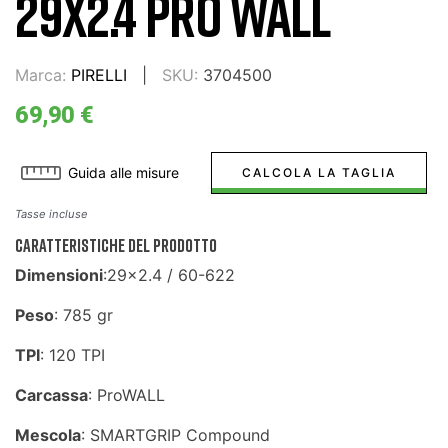
29X2.4 PRO WALL
Marca:
PIRELLI
SKU:
3704500
69,90 €
Guida alle misure
CALCOLA LA TAGLIA
Tasse incluse
CARATTERISTICHE DEL PRODOTTO
Dimensioni
:29x2.4 / 60-622
Peso
: 785 gr
TPI
: 120 TPI
Carcassa
: ProWALL
Mescola
: SMARTGRIP Compound