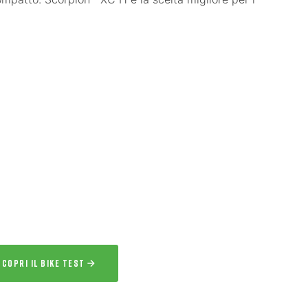
ERVIZIO ESCLUSIVO
IKE TEST
 l’esperienza
a la bici per uno o più giorni prima
acquisto.
SCOPRI IL BIKE TEST