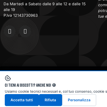
Da Martedì a Sabato dalle 9 alle 12 e dalle 15
comm
alle 19
potra
P.Iva 12143730963
tue 
Copyright © 2024
Doctorbike.it
. All rights reserved
Ci tieni ai biscotti? Anche noi 🍪
Usiamo cookie tecnici necessari e, col tuo consenso, cookie stati
Accetta tutti
Rifiuta
Personalizza