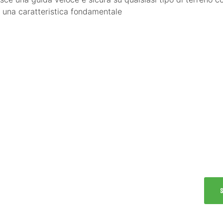
a una caratteristica fondamentale
—— S
B
Vivi
Test
dell’