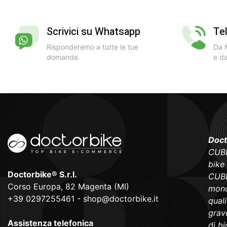
Scrivici su Whatsapp
Te
Risponderemo a tutte le tue
Da M
domande.
e da
Doct
CUBE
bike
Doctorbike® S.r.l.
CUBE
Corso Europa, 82 Magenta (MI)
mond
+39 0297255461
-
shop@doctorbike.it
qual
grave
Assistenza telefonica
di b