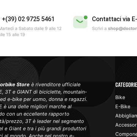
l +(39) 02 9725 5461
Contattaci via E
artedì a Sabato dalle 9 alle 12
Scrivi a
shop@doctorb
lle 15 alle 19
Categori
orbike Store
è rivenditore ufficiale
, 3T e GIANT di biciclette, mountain-
Bike
 ed e-bike per uomo, donna e ragazzi.
 è una delle migliori marche al
E-Bike
o con un eccellente rapporto
Abbiglia
ità/prezzo, 3T è leader nel segmento
Accessori
l e Giant e tra i più grandi produttori
Componen
ici al mondo. Anche nel nostro e-