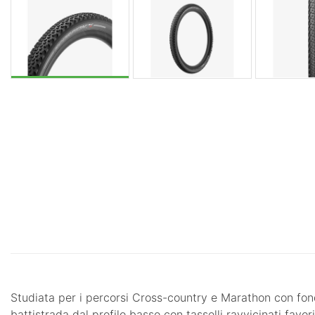
Studiata per i percorsi Cross-country e Marathon con fon
battistrada dal profilo basso con tasselli ravvicinati favo