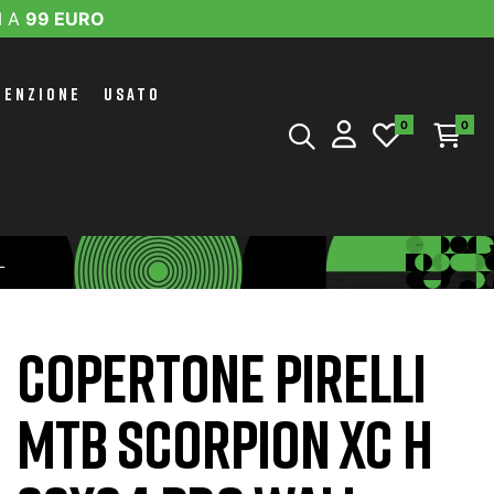
I A
99 EURO
TENZIONE
USATO
0
0
L
COPERTONE PIRELLI
MTB SCORPION XC H