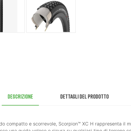
Descrizione
Dettagli del prodotto
do compatto e scorrevole, Scorpion™ XC H rappresenta il mig
risce una guida veloce e sicura su qualsiasi tipo di terreno 