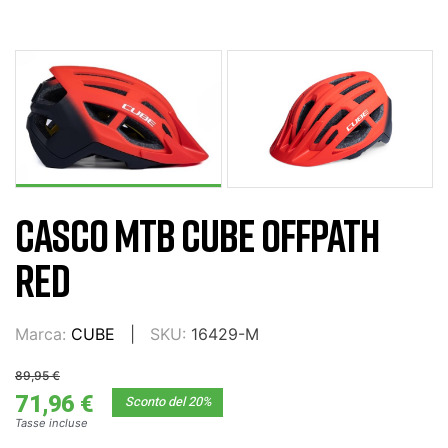
CASCO MTB CUBE OFFPATH
RED
Marca:
CUBE
SKU:
16429-M
89,95 €
71,96 €
Sconto del 20%
Tasse incluse