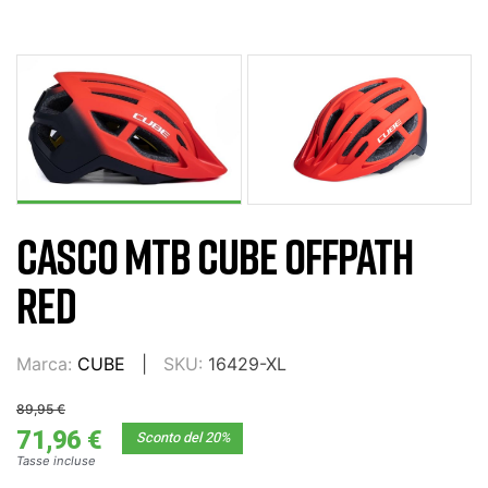
CASCO MTB CUBE OFFPATH
RED
Marca:
CUBE
SKU:
16429-XL
89,95 €
71,96 €
Sconto del 20%
Tasse incluse