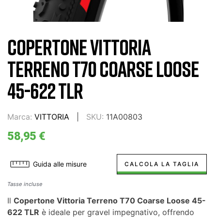
COPERTONE VITTORIA
TERRENO T70 COARSE LOOSE
45-622 TLR
Marca:
VITTORIA
SKU:
11A00803
58,95 €
Guida alle misure
CALCOLA LA TAGLIA
Tasse incluse
Il
Copertone Vittoria Terreno T70 Coarse Loose 45-
622 TLR
è ideale per gravel impegnativo, offrendo