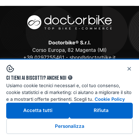
Doctorbike® S.r.l.
Corso Europa, 82 Magenta (MI)
+39 0297255461
-
shop@doctorbike.it
×
Assistenza telefonica
Ci tieni ai biscotti? Anche noi 🍪
Da Martedì a Sabato dalle 9 alle 12 e dalle 15 alle 19
Usiamo cookie tecnici necessari e, col tuo consenso,
P.Iva 12143730963
cookie statistici e di marketing: ci aiutano a migliorare il sito
e a mostrarti offerte pertinenti. Scegli tu.
Cookie Policy
Accetta tutti
Rifiuta
Personalizza
Doctorbike Store
è rivenditore ufficiale CUBE,