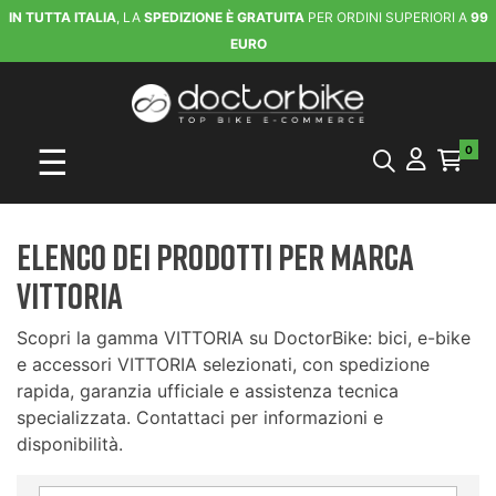
IN TUTTA ITALIA
, LA
SPEDIZIONE È GRATUITA
PER ORDINI SUPERIORI A
99
EURO
navigazione Toggle
☰
0
Elenco dei prodotti per marca
VITTORIA
Scopri la gamma VITTORIA su DoctorBike: bici, e-bike
e accessori VITTORIA selezionati, con spedizione
rapida, garanzia ufficiale e assistenza tecnica
specializzata. Contattaci per informazioni e
disponibilità.