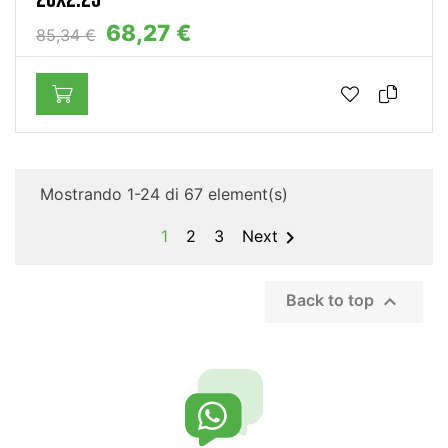
68,27 €
85,34 €
Mostrando 1-24 di 67 element(s)

1
2
3
Next

Back to top