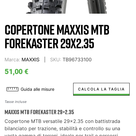
COPERTONE MAXXIS MTB
FOREKASTER 29X2.35
Marca:
MAXXIS
SKU:
TB96733100
51,00 €
Guida alle misure
CALCOLA LA TAGLIA
Tasse incluse
Maxxis MTB Forekaster 29×2.35
Copertone MTB versatile 29×2.35 con battistrada
bilanciato per trazione, stabilità e controllo su una
vasta gamma di terreni, ideale per trail e percorsi