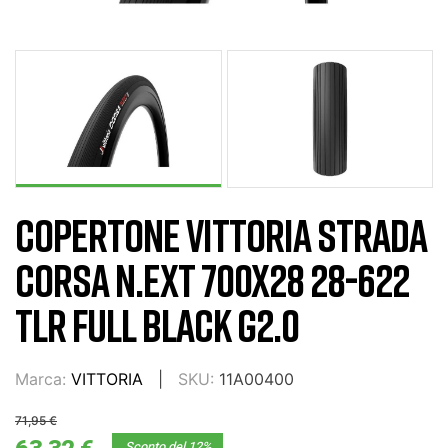
COPERTONE VITTORIA STRADA
CORSA N.EXT 700X28 28-622
TLR FULL BLACK G2.0
Marca:
VITTORIA
SKU:
11A00400
71,95 €
Sconto del 12%