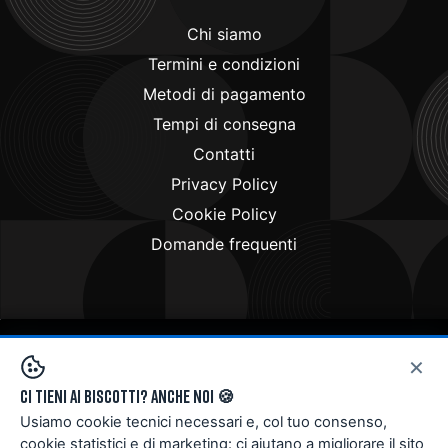
Chi siamo
Termini e condizioni
Metodi di pagamento
Tempi di consegna
Contatti
Privacy Policy
Cookie Policy
Domande frequenti
×
Copyright © 2024
Doctorbike.it
. All rights reserved
Ci tieni ai biscotti? Anche noi 🍪
Usiamo cookie tecnici necessari e, col tuo consenso,
cookie statistici e di marketing: ci aiutano a migliorare il sito