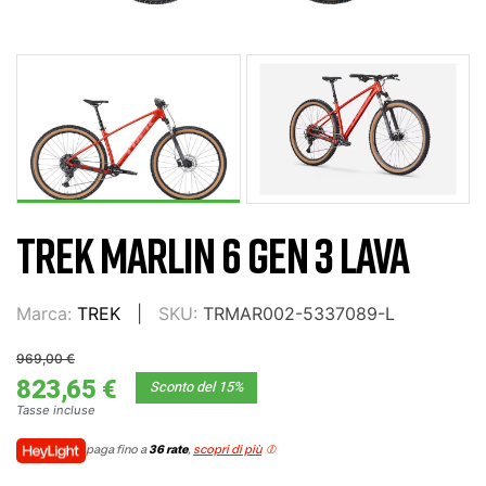
TREK MARLIN 6 GEN 3 LAVA
Marca:
TREK
SKU:
TRMAR002-5337089-L
969,00 €
823,65 €
Sconto del 15%
Tasse incluse
paga fino a
36 rate
,
scopri di più