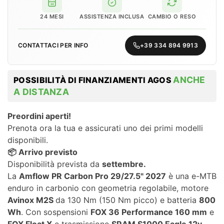
24
24 MESI
ASSISTENZA INCLUSA
CAMBIO O RESO
CONTATTACI PER INFO
+39 334 894 9913
ANCHE
POSSIBILITÀ DI FINANZIAMENTI AGOS
A DISTANZA
Preordini aperti!
Prenota ora la tua e assicurati uno dei primi modelli
disponibili.
📦 Arrivo previsto
Disponibilità prevista da
settembre.
La
Amflow PR Carbon Pro 29/27.5" 2027
è una e-MTB
enduro in carbonio con geometria regolabile, motore
Avinox M2S
da 130 Nm (150 Nm picco) e batteria
800
Wh
. Con sospensioni
FOX 36 Performance 160 mm
e
FOX Float X
e trasmissione
SRAM S1000 Eagle 12v
,