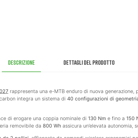
Descrizione
Dettagli del prodotto
2027
rappresenta una e-MTB enduro di nuova generazione, pro
l carbon integra un sistema di
40 configurazioni di geometria
ace di erogare una coppia nominale di
130 Nm
e fino a
150 
teria removibile da
800 Wh
assicura un’elevata autonomia, s
da 2 pollici
, affiancato da comandi wireless ergonomici pos