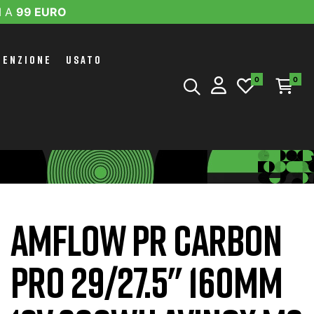
I A
99 EURO
TENZIONE
USATO
0
0
AMFLOW PR CARBON
PRO 29/27.5'' 160MM