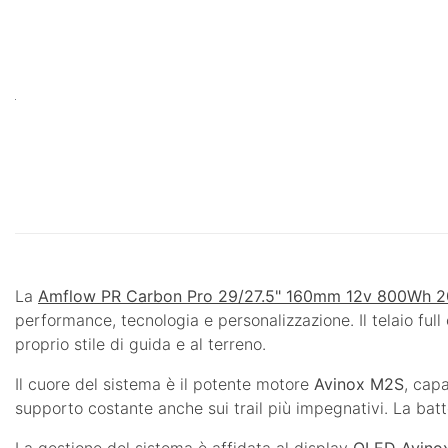
La
Amflow PR Carbon Pro 29/27.5" 160mm 12v 800Wh 
performance, tecnologia e personalizzazione. Il telaio ful
proprio stile di guida e al terreno.
Il cuore del sistema è il potente motore
Avinox M2S
, cap
supporto costante anche sui trail più impegnativi. La bat
La gestione del sistema è affidata al display
OLED Avinox 