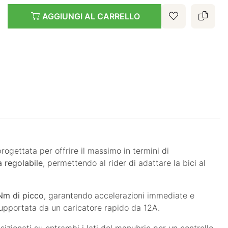
AGGIUNGI AL CARRELLO
gettata per offrire il massimo in termini di
 regolabile
, permettendo al rider di adattare la bici al
Nm di picco
, garantendo accelerazioni immediate e
upportata da un caricatore rapido da 12A.
izionati su entrambi i lati del manubrio per un controllo