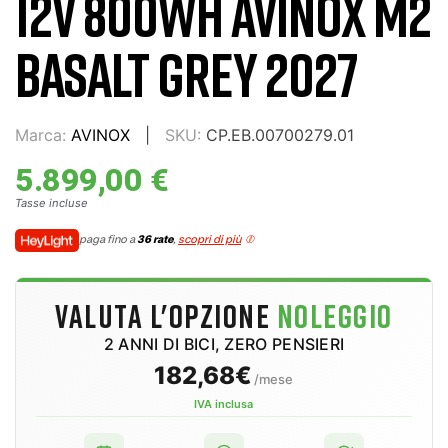
12V 800WH AVINOX M2
BASALT GREY 2027
Marca:
AVINOX
SKU:
CP.EB.00700279.01
5.899,00 €
Tasse incluse
paga fino a
36 rate
,
scopri di più
VALUTA L'OPZIONE
NOLEGGIO
2 ANNI DI BICI, ZERO PENSIERI
182,68€
/mese
IVA inclusa